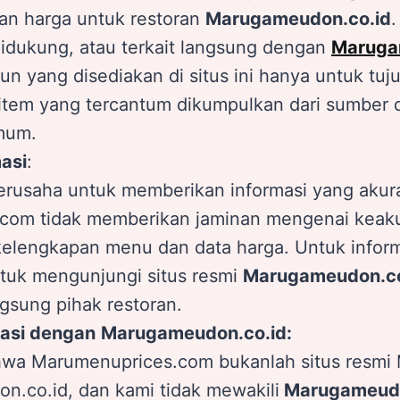
an harga untuk restoran
Marugameudon.co.id
.
, didukung, atau terkait langsung dengan
Maruga
n yang disediakan di situs ini hanya untuk tuju
item yang tercantum dikumpulkan dari sumber 
mum.
masi
:
rusaha untuk memberikan informasi yang akurat
com tidak memberikan jaminan mengenai keaku
kelengkapan menu dan data harga. Untuk informa
tuk mengunjungi situs resmi
Marugameudon.co
sung pihak restoran.
liasi dengan
Marugameudon.co.id:
ahwa Marumenuprices.com bukanlah situs resm
.co.id, dan kami tidak mewakili
Marugameud