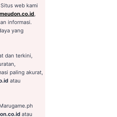
 Situs web kami
meudon.co.id
,
an informasi.
daya yang
 dan terkini,
ratan,
si paling akurat,
.id
atau
i Marugame.ph
on.co.id
atau