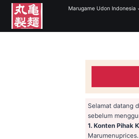
Skip
Marugame Udon Indonesia
to
content
Selamat datang 
sebelum menggun
1. Konten Pihak 
Marumenuprices.